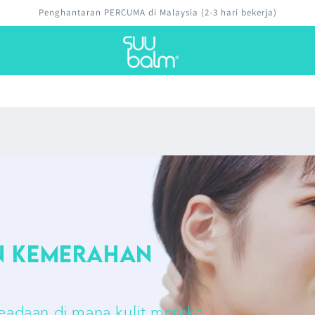
Jaminan wang dikembalikan
an Kemerahan
keadaan di mana kulit mereka