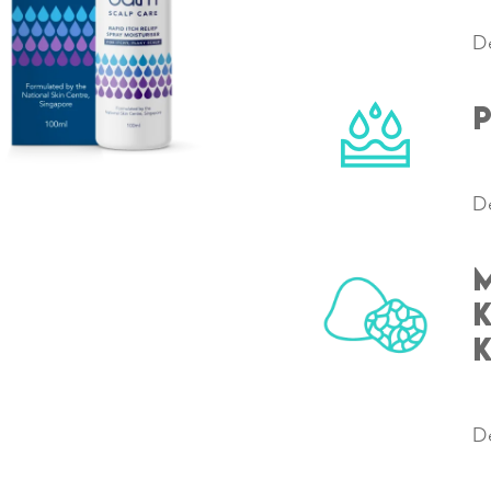
D
P
D
D