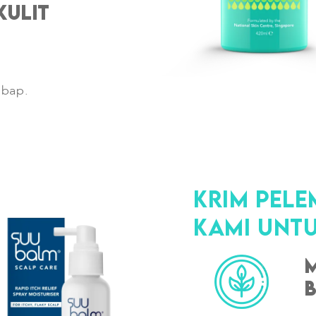
kulit
mbap.
Krim Pel
Kami untu
b