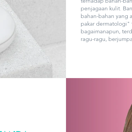
terhadap bahan-bah
penjagaan kulit. B
bahan-bahan yang ag
pakar dermatologi" 
bagaimanapun, terda
ragu-ragu, berjump