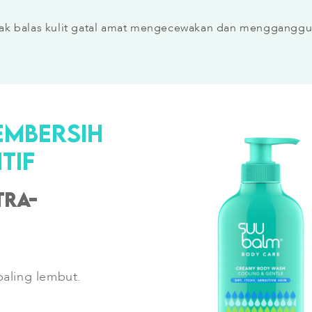
ak balas kulit gatal amat mengecewakan dan mengganggu
EMBERSIH
TIF
tra-
aling lembut.