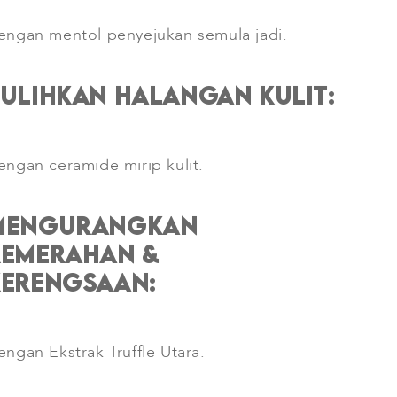
engan mentol penyejukan semula jadi.
ulihkan halangan kulit:
engan ceramide mirip kulit.
Mengurangkan
Kemerahan &
Kerengsaan:
engan Ekstrak Truffle Utara.