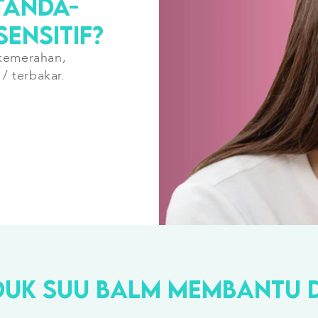
TANDA-
ENSITIF?
kemerahan,
/ terbakar.
K SUU BALM MEMBANTU DE