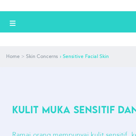
Langkau
ke
kandungan
>
Home
Skin Concerns
›
Sensitive Facial Skin
Kulit Muka Sensitif D
Ramai orang mempunyai kulit sensitif, 