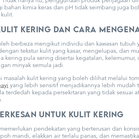
 Tidak hanya itu, penggunaan produk penjagaan diri
bahan kimia keras dan pH tidak seimbang juga bo
ulit.
Kulit Kering dan Cara Mengen
oleh berbeza mengikut individu dan kawasan tubuh ya
 dengan tekstur kulit yang kasar, mengelupas, dan mun
ala kering pula sering disertai kegatalan, kelemumu
gan minyak semula jadi.
 masalah kulit kering yang boleh dilihat melalui t
bayi
yang lebih sensitif menjadikannya lebih mudah
la terdedah kepada persekitaran yang tidak sesuai a
.
erkesan untuk Kulit Kering
g memerlukan pendekatan yang berterusan dan konsi
h mandi, elakkan air terlalu panas, dan memastikan