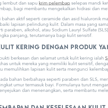
g lembut dan sapu
krim pelembap
selepas mandi ket
t lembap, bagi membantu mengekalkan hidrasi dan mel
bahan aktif seperti ceramide dan asid hialuronik
iki lapisan pelindung kulit. Dalam masa yang sama
paraben, alkohol, atau Sodium Lauryl Sulfate (SLS)
gka panjang, terutamanya bagi kulit sensitif.
Kulit Kering dengan Produk y
bukti berkesan dan selamat untuk kulit kering ialah
S
has untuk mereka yang memiliki kulit sensitif, de
 memulihkan lapisan kulit serta mengunci kelemba
pada bahan berbahaya seperti paraben dan SLS, men
ngkat umur termasuk bayi. Formulanya turut menga
enyejukan dan menenangkan, serta membantu meleg
mbapan dan Keselesaan Kulit A