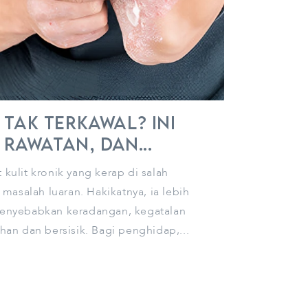
 Tak Terkawal? Ini
Rawatan, dan...
 kulit kronik yang kerap di salah
masalah luaran. Hakikatnya, ia lebih
 menyebabkan keradangan, kegatalan
n dan bersisik. Bagi penghidap,...