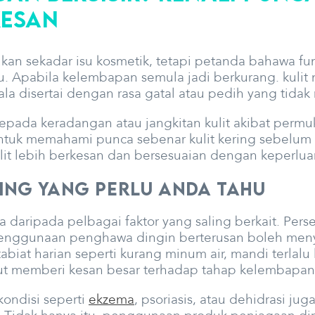
kesan
ukan sekadar isu kosmetik, tetapi petanda bahawa f
u. Apabila kelembapan semula jadi berkurang. kulit
a disertai dengan rasa gatal atau pedih yang tida
o kepada keradangan atau jangkitan kulit akibat per
g untuk memahami punca sebenar kulit kering sebelu
lit lebih berkesan dan bersesuaian dengan keperluan
ring yang Perlu Anda Tahu
a daripada pelbagai faktor yang saling berkait. Perse
u penggunaan penghawa dingin berterusan boleh me
 tabiat harian seperti kurang minum air, mandi terlal
ut memberi kesan besar terhadap tahap kelembapan 
kondisi seperti
ekzema
, psoriasis, atau dehidrasi ju