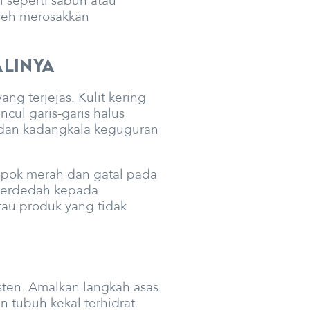
 seperti sabun atau
leh merosakkan
alinya
ng terjejas. Kulit kering
cul garis-garis halus
r, dan kadangkala keguguran
ompok merah dan gatal pada
 terdedah kepada
tau produk yang tidak
sten. Amalkan langkah asas
 tubuh kekal terhidrat.