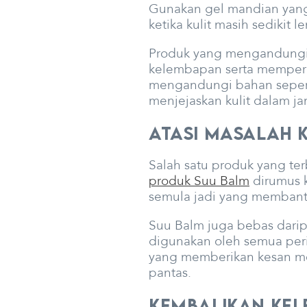
Gunakan gel mandian yan
ketika kulit masih sediki
Produk yang mengandungi 
kelembapan serta memperba
mengandungi bahan seperti 
menjejaskan kulit dalam jan
Atasi Masalah 
Salah satu produk yang ter
produk Suu Balm
dirumus k
semula jadi yang membantu
Suu Balm juga bebas dari
digunakan oleh semua peri
yang memberikan kesan m
pantas.
Kembalikan Kele