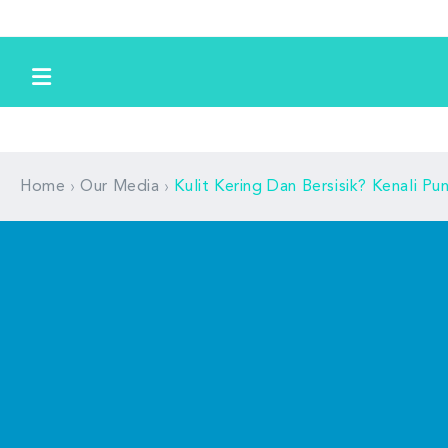
Skip to
content
›
›
Home
Our Media
Kulit Kering Dan Bersisik? Kenali 