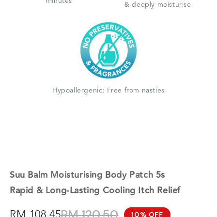
minutes
& deeply moisturise
Hypoallergenic; Free from nasties
Suu Balm Moisturising Body Patch 5s
Rapid & Long-Lasting Cooling Itch Relief
RM 120.50
RM 108.45
10% OFF