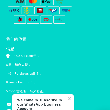
我们的位置
信息：
2-06-01 (B)单元，
6层，和合大厦，
1号，Persiaran Jalil 1，
Bandar Bukit Jalil，
57000 吉隆坡，马来西亚。
Welcome to subscribe to
+603 5033
2790
our WhatsApp Business
Account
info-my@suubalm.com