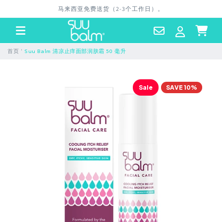
跳到内
货（2-3个工作日）。
容
Contact
Log
Cart
Us
in
'
首页
Suu Balm 清凉止痒面部润肤霜 50 毫升
Sale
SAVE 10%