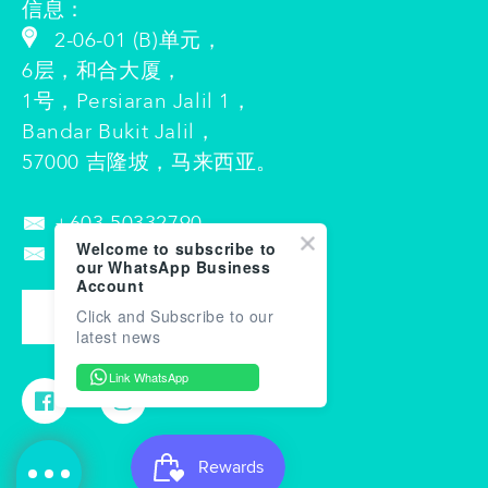
信息：
2-06-01 (B)单元，
6层，和合大厦，
1号，Persiaran Jalil 1，
Bandar Bukit Jalil，
57000 吉隆坡，马来西亚。
+603 5033
2790
Welcome to subscribe to
info-my@suubalm.com
our WhatsApp Business
Account
Click and Subscribe to our
联系我们
latest news
Link WhatsApp
脸
淘
书
宝
网