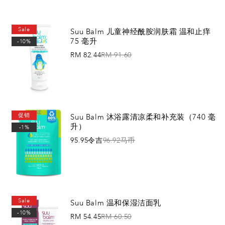
添加到购物车
Sale
Suu Balm 儿童神经酰胺润肤霜 温和止痒
75 毫升
-10%
RM 82.44
RM 91.60
添加到购物车
促销
Suu Balm 沐浴露清凉柔和补充装（740 毫
升）
-1%
95.95令吉
96.92马币
添加到购物车
Sale
Suu Balm 温和保湿洁面乳
-10%
RM 54.45
RM 60.50