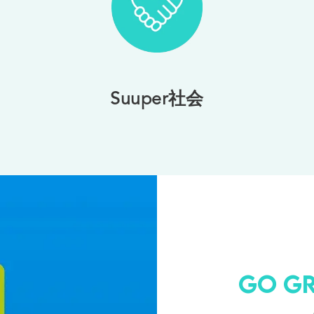
Suuper社会
Go Gr