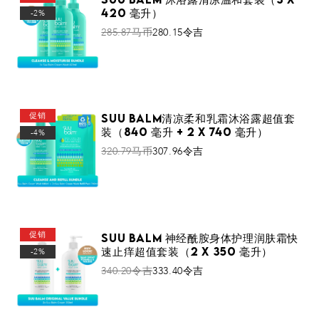
420 毫升）
-2%
285.87马币
280.15令吉
添加到购物车
促销
Suu Balm清凉柔和乳霜沐浴露超值套
装（840 毫升 + 2 x 740 毫升）
-4%
320.79马币
307.96令吉
添加到购物车
促销
Suu Balm 神经酰胺身体护理润肤霜快
速止痒超值套装（2 x 350 毫升）
-2%
340.20令吉
333.40令吉